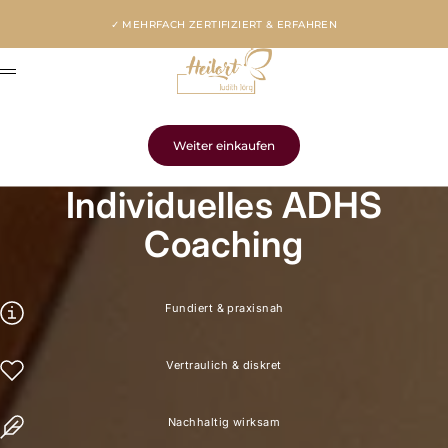
Zum Inhalt springen
✓ MEHRFACH ZERTIFIZIERT & ERFAHREN
Beziehungsberatungspraxis
Menü
Warenkorb
Dein Warenkorb ist leer
Weiter einkaufen
Gib etwas ein...
Individuelles ADHS
Coaching
Fundiert & praxisnah
Vertraulich & diskret
Nachhaltig wirksam