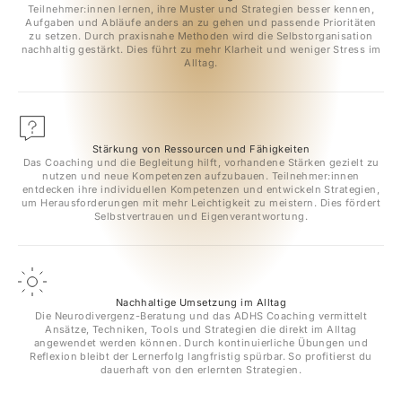
Teilnehmer:innen lernen, ihre Muster und Strategien besser kennen,
Aufgaben und Abläufe anders an zu gehen und passende Prioritäten
zu setzen. Durch praxisnahe Methoden wird die Selbstorganisation
nachhaltig gestärkt. Dies führt zu mehr Klarheit und weniger Stress im
Alltag.
Stärkung von Ressourcen und Fähigkeiten
Das Coaching und die Begleitung hilft, vorhandene Stärken gezielt zu
nutzen und neue Kompetenzen aufzubauen. Teilnehmer:innen
entdecken ihre individuellen Kompetenzen und entwickeln Strategien,
um Herausforderungen mit mehr Leichtigkeit zu meistern. Dies fördert
Selbstvertrauen und Eigenverantwortung.
Nachhaltige Umsetzung im Alltag
Die Neurodivergenz-Beratung und das ADHS Coaching vermittelt
Ansätze, Techniken, Tools und Strategien die direkt im Alltag
angewendet werden können. Durch kontinuierliche Übungen und
Reflexion bleibt der Lernerfolg langfristig spürbar. So profitierst du
dauerhaft von den erlernten Strategien.