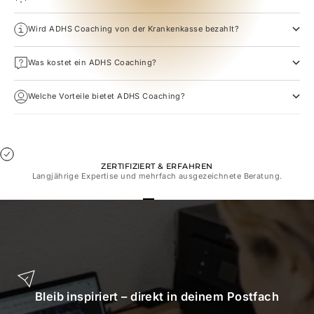
Wird ADHS Coaching von der Krankenkasse bezahlt?
Was kostet ein ADHS Coaching?
Welche Vorteile bietet ADHS Coaching?
ZERTIFIZIERT & ERFAHREN
Langjährige Expertise und mehrfach ausgezeichnete Beratung.
Gehe zu Element 1
Gehe zu Element 2
Gehe zu Element 3
Gehe zu Element 4
Bleib inspiriert – direkt in deinem Postfach