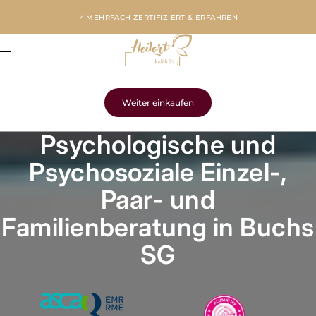
Zum Inhalt springen
✓ MEHRFACH ZERTIFIZIERT & ERFAHREN
Beziehungsberatungspra
Menü
Warenkorb
Dein Warenkorb ist leer
Weiter einkaufen
Gib etwas ein...
Psychologische und
Psychosoziale Einzel-,
Paar- und
Familienberatung in Buchs
SG