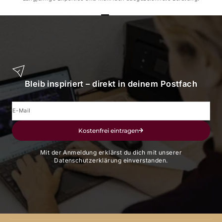
Gehe zu Element 1
Gehe zu Element 2
Gehe zu Element 3
Gehe zu Element 4
Bleib inspiriert – direkt in deinem Postfach
E-Mail
Kostenfrei eintragen
Mit der Anmeldung erklärst du dich mit unserer
Datenschutzerklärung einverstanden.
ANGEBOTE