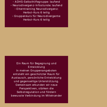
- ADHS-Selbsthilfegruppe: laufend
UNTERSTÜTZUNG
- Neurodivergenz-Infostunde: laufend
ANGEBOT
CHF 5.00
- Elterntraining Neurodivergenz:
Herbst-Kurs 6 teilig
- Gruppenkurs für Neurodivergente:
Herbst-Kurs 6 teilig
ELTERNTRAINING NEUR
Ein Raum für Begegnung und
(KURS À 6 EINHEITEN)
Entwicklung
ANGEBOT
CHF 290.00
In meinen Gruppenangeboten
entsteht ein geschützter Raum für
Austausch, persönliche Entwicklung
und gegenseitige Unterstützung.
Gemeinsam erkunden wir neue
Perspektiven, stärken die
Selbstregulation und fördern
bewusste Verbindung im Miteinander