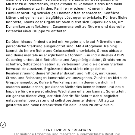
Muster zu durchbrechen, respektvoller zu kommunizieren und mehr
Nähe zueinander zu finden. Familien wiederum können in der
Familienberatung
schwierige Themen offen ansprechen, Konflikte
klären und gemeinsam tragfähige Lösungen entwickeln. Für berufliche
Kontexte, Teams oder Organisationen bietet sich
Supervision
an, um
Dynamiken zu reflektieren, Zusammenarbeit zu fördern und das volle
Potenzial einer Gruppe zu entfalten.
Darüber hinaus findest du bei mir Angebote, die auf Prävention und
persönliche Stärkung ausgerichtet sind. Mit
Autogenem Training
kannst du innere Ruhe und Gelassenheit entwickeln, Stress abbauen
und deine mentale Ausgeglichenheit fördern. Ein individuelles
ADHS
Coaching
unterstützt Betroffene und Angehörige dabei, Strukturen zu
schaffen, Selbstorganisation zu verbessern und die eigenen Stärken
bewusst einzusetzen. Ergänzend dazu stärkt ein gezieltes
Resilienztraining
deine Widerstandskraft und hilft dir, mit Krisen,
Stress und Belastungen konstruktiver umzugehen. Zusätzlich biete ich
Gruppenangebote, Kurse & Workshops
an, in denen du dich mit
anderen austauschen, praxisnahe Methoden kennenlernen und neue
Impulse für dein persönliches Wachstum erhalten kannst. So entsteht
ein ganzheitlicher Weg, der dich Schritt für Schritt dabei begleitet,
entspannter, bewusster und selbstbestimmter deinen Alltag zu
gestalten und neue Perspektiven für dein Leben zu entwickeln.
ZERTIFIZIERT & ERFAHREN
Langjährige Expertise und mehrfach ausgezeichnete Beratung.