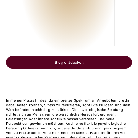
Paarbera
Paarberatung und zeigt, wie unterschiedliche Bedür...
Unterstü
Blog entdecken
In meiner Praxis findest du ein breites Spektrum an Angeboten, die dir
dabei helfen können, Stress zu reduzieren, Konflikte zu lösen und dein
Wohlbefinden nachhaltig zu stärken. Die
psychologische Beratung
richtet sich an Menschen, die persönliche Herausforderungen,
Belastungen oder innere Konflikte besser verstehen und neue
Perspektiven gewinnen möchten. Auch eine flexible
psychologische
Beratung Online
ist möglich, sodass du Unterstützung ganz bequem
von zu Hause aus in Anspruch nehmen kannst. Paare profitieren von
einer professionellen
Paarberatung
, die dabei hilft, festgefahrene