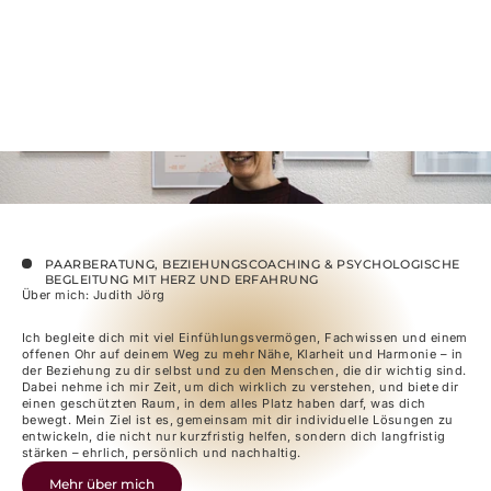
PAARBERATUNG, BEZIEHUNGSCOACHING & PSYCHOLOGISCHE 
BEGLEITUNG MIT HERZ UND ERFAHRUNG
Über mich: Judith Jörg
Ich begleite dich mit viel Einfühlungsvermögen, Fachwissen und einem
offenen Ohr auf deinem Weg zu mehr Nähe, Klarheit und Harmonie – in
der Beziehung zu dir selbst und zu den Menschen, die dir wichtig sind.
Dabei nehme ich mir Zeit, um dich wirklich zu verstehen, und biete dir
einen geschützten Raum, in dem alles Platz haben darf, was dich
bewegt. Mein Ziel ist es, gemeinsam mit dir individuelle Lösungen zu
entwickeln, die nicht nur kurzfristig helfen, sondern dich langfristig
stärken – ehrlich, persönlich und nachhaltig.
Mehr über mich