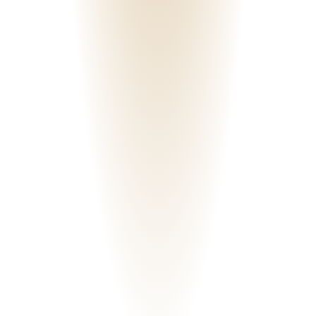
15. AUG 2025
Was nutzen Beziehungskompetenzen?
Beziehungen sind nie statisch. Sie verändern sich – mal sanft, mal
stürmisch – und stellen uns immer wieder vor neue
Herausforderungen. Besonders spannend (und manchmal auch
anstrengend) wird es, w...