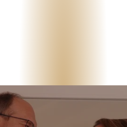
NEURODIVERGENZ
3. APR 2026
Zwischen Vorurteil und Verstehen: Warum Neurodivergenz echte
Gespräche braucht
Aus aktuellem Anlass (div. Diskussionen in den Medien) ist heute
dieser Blogartikel entstanden:Zwischen Vorurteil und Verstehen:
Warum Neurodivergenz echte Gespräche braucht Immer wieder
begegnen m...