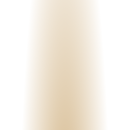
21. MAI 2026
Neurodiversität verstehen - als neurodivergente Frau erfolgreich
durchs Leben
Neurodiversität verstehen - als neurodivergente Frau erfolgreich
durchs Leben -> Neurodivergent. Weiblich. Stark. – Wie Frauen mit
ADHS, Autismus, Hochsensibilität, etc. ihren eigenen Weg finden...