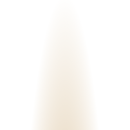
6. JUN 2026
Was passiert in einer Paarberatungssitzung - Teil 1
Wenn Paare erst kommen, wenn fast nichts mehr geht Viele Paare
erleben es als grossen Schritt, sich für eine Paarberatung anzumelden.
Oft braucht es Mut, sich Unterstützung zu holen – besonders da...