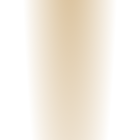
15. AUG 2025
"Wir sind so verschieden" – Wie Gegensätze in der Partnerschaft zur
grössten Stärke werden können
❤️ „Wir sind so unterschiedlich – kann das überhaupt
funktionieren?“Diesen Satz höre ich in meiner Praxis immer wieder.
Viele Paare kommen zu mir, weil sie glauben, ihre Gegensätzlichkeit sei
ein P...